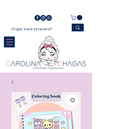
Bem vindo a Carolina Chagas Estúdio Design &
Papelaria Criativa