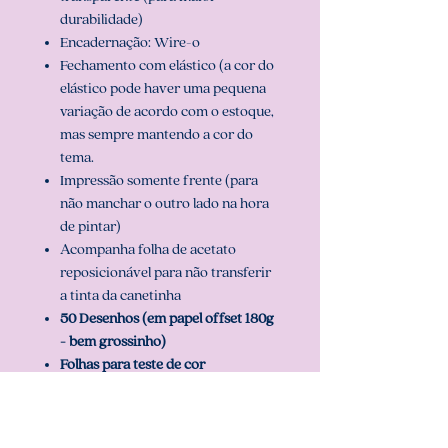
durabilidade)
Encadernação: Wire-o
Fechamento com elástico (a cor do
elástico pode haver uma pequena
variação de acordo com o estoque,
mas sempre mantendo a cor do
tema.
Impressão somente frente (para
não manchar o outro lado na hora
de pintar)
Acompanha folha de acetato
reposicionável para não transferir
a tinta da canetinha
50 Desenhos (em papel offset 180g
- bem grossinho)
Folhas para teste de cor
3 opções de capa que você pode
escolher e pode ser personalizado com