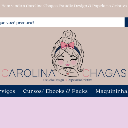
Bem vindo a Carolina Chagas Estúdio Design & Papelaria Criativa
rviços
Cursos/ Ebooks & Packs
Maquininha