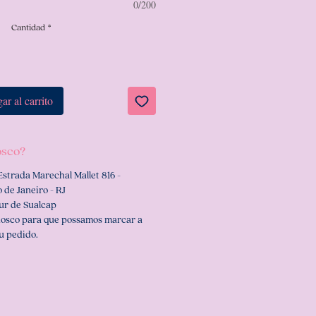
0/200
Cantidad
*
ar al carrito
osco?
Estrada Marechal Mallet 816 -
 de Janeiro - RJ
ur de Sualcap
nosco para que possamos marcar a
u pedido.