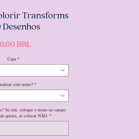
olorir Transforms
0 Desenhos
Precio
0,00 BRL
Capa
*
onalizar com nome?
*
e? Se sim, coloque o nome no campo
não queira, só colocar NÃO.
*