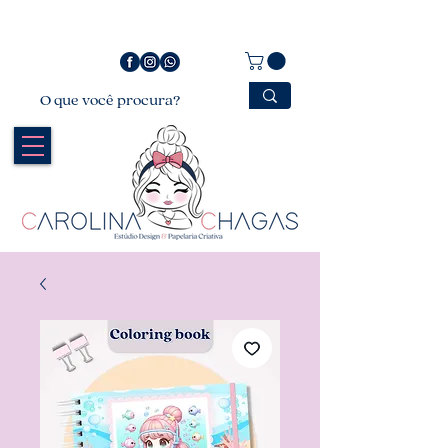
Bem vindo a Carolina Chagas Estúdio Design &
Papelaria Criativa