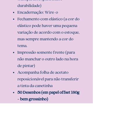
durabilidade)
Encadernação: Wire-o
Fechamento com elástico (a cor do
elástico pode haver uma pequena
variação de acordo com o estoque,
mas sempre mantendo a cor do
tema.
Impressão somente frente (para
não manchar o outro lado na hora
de pintar)
Acompanha folha de acetato
reposicionável para não transferir
a tinta da canetinha
50 Desenhos (em papel offset 180g
- bem grossinho)
Folhas para teste de cor
2 opções de capa e pode ser
personalizado com o nome.