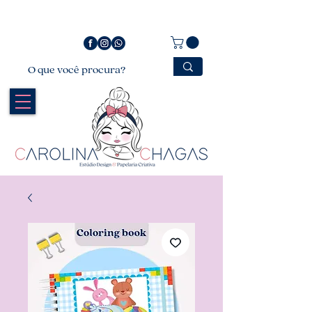
Bem vindo a Carolina Chagas Estúdio Design &
Papelaria Criativa