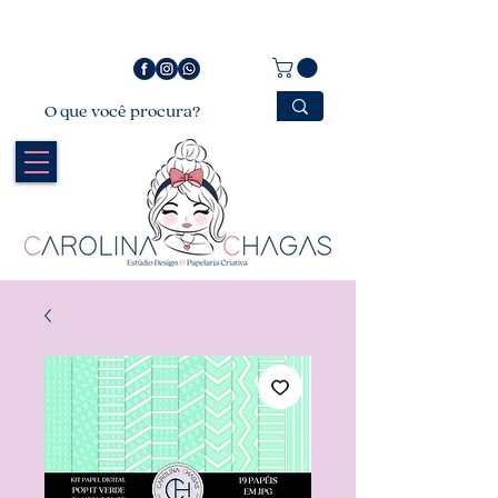
Bem vindo a Carolina Chagas Estúdio Design &
Papelaria Criativa