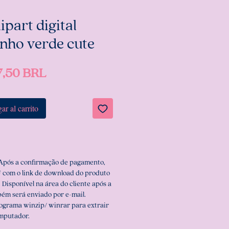
lipart digital
inho verde cute
Precio
7,50 BRL
ar al carrito
 Após a confirmação de pagamento,
 com o link de download do produto
 Disponível na área do cliente após a
ém será enviado por e-mail.
rograma winzip/ winrar para extrair
omputador.