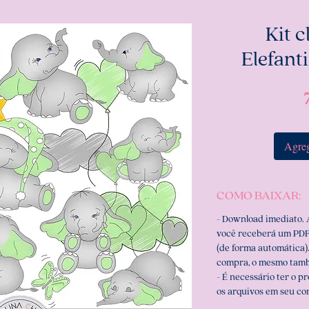
Kit c
Elefant
Agreg
COMO BAIXAR:
- Download imediato.
você receberá um PDF
(de forma automática).
compra, o mesmo tamb
- É necessário ter o p
os arquivos em seu c