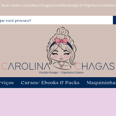
Bem vindo a Carolina Chagas Estúdio Design & Papelaria Criativa
rviços
Cursos/ Ebooks & Packs
Maquininha