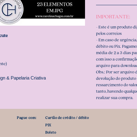
IMPORTANTE:
- Este é um produto d
pelos correios
 cute
- Em caso de urgência,
débito ou Pix. Pagame
média de 2 a 3 dias p
com isso a confirmaçã
nte)
arquivo para downloa
Obs.: Por ser arquivo d
gn & Papelaria Criativa
devolução do produto 
ressarcimento do valo
tanto, havendo qualqu
realizar sua compra.
Pague com:
Cartão de crédito / débito
PIX
Boleto