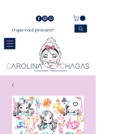
Bem vindo a Carolina Chagas Estúdio Design &
Papelaria Criativa