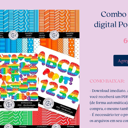
Combo p
digital P
6
Agreg
COMO BAIXAR:
- Download imediato.
você receberá um PDF
(de forma automática).
compra, o mesmo tamb
- É necessário ter o p
os arquivos em seu c