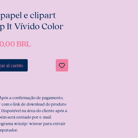
apel e clipart
op It Vívido Color
Precio
0,00 BRL
ar al carrito
 Após a confirmação de pagamento,
 com o link de download do produto
 Disponível na área do cliente após a
ém será enviado por e-mail.
rograma winzip/ winrar para extrair
omputador.