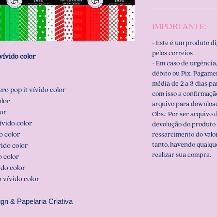
IMPORTANTE:
- Este é um produto d
pelos correios
 vívido color
- Em caso de urgência,
débito ou Pix. Pagame
média de 2 a 3 dias p
ero pop it vívido color
com isso a confirmaçã
olor
arquivo para downloa
lor
Obs.: Por ser arquivo d
vívido color
devolução do produto 
do color
ressarcimento do valo
tanto, havendo qualqu
vido color
realizar sua compra.
o color
ido color
o vívido color
gn & Papelaria Criativa