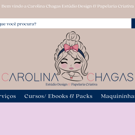
Bem vindo a Carolina Chagas Estúdio Design & Papelaria Criativa
rviços
Cursos/ Ebooks & Packs
Maquininha