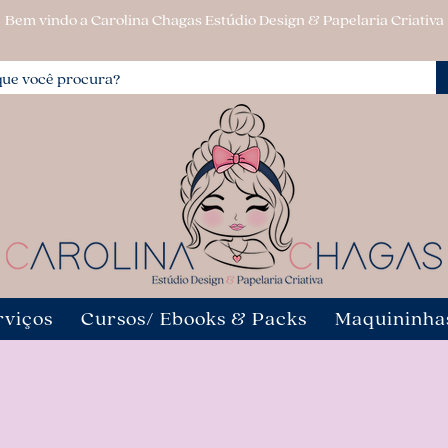
Bem vindo a Carolina Chagas Estúdio Design & Papelaria Criativa
rviços
Cursos/ Ebooks & Packs
Maquininha