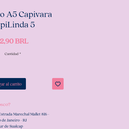
o A5 Capivara
piLinda 5
Precio
2,90 BRL
Cantidad
*
ar al carrito
osco?
Estrada Marechal Mallet 816 -
 de Janeiro - RJ
ur de Sualcap