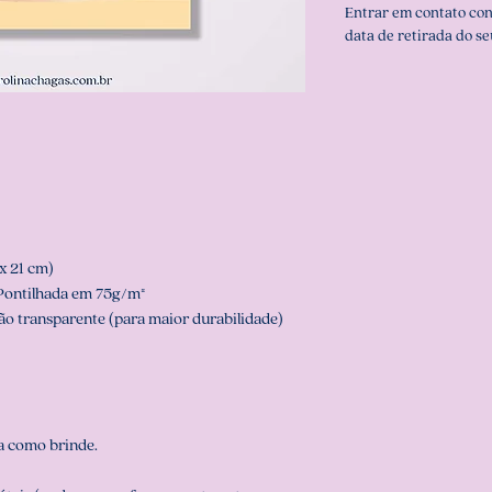
Entrar em contato co
data de retirada do se
x 21 cm)
 Pontilhada em 75g/m²
o transparente (para maior durabilidade)
 como brinde.