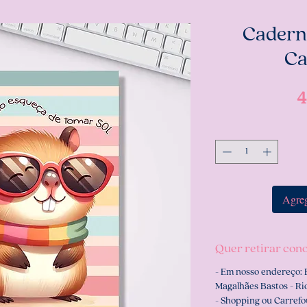
Cadern
Ca
4
Agreg
Quer retirar con
- Em nosso endereço: 
Magalhães Bastos - Rio
- Shopping ou Carrefo