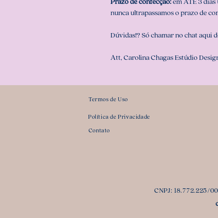
Prazo de confecção:
em ATÉ 3 dias ú
nunca ultrapassamos o prazo de co
Dúvidas!? Só chamar no chat aqui d
Att, Carolina Chagas Estúdio Design
Termos de Uso
Política de Privacidade
Contato
CNPJ: 18.772.225/000