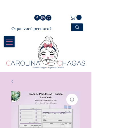
Bem vindo a Carolina Chagas Estúdio Design &
Papelaria Criativa