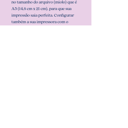
no tamanho do arquivo (miolo) que é
A5 (14,8 cm x 21 cm), para que sua
impressão saia perfeita. Configurar
também a sua impressora com o
tamanho do miolo (em configurar
página na sua impressora).
** ARQUIVO PDF NÃO-EDITÁVEL
(com senha). **
Att, Carolina Chagas Estúdio Design &
Papelaria Criativa
COMO BAIXAR:
- Download imediato. Após a
IMPORTANTE:
confirmação de pagamento, você
receberá um PDF com o link de
- Este é um produto digital, nenhum
download do produto (de forma
item será enviado pelos correios
automática). Disponível na área do