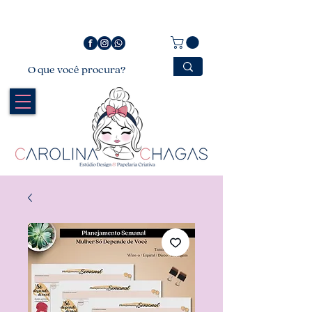
Bem vindo a Carolina Chagas Estúdio Design &
Papelaria Criativa