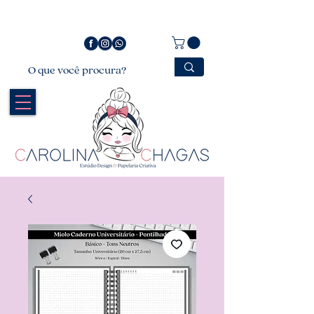
Bem vindo a Carolina Chagas Estúdio Design &
Papelaria Criativa