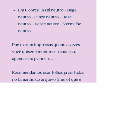
Em 6 cores: Azul neutro - Bege
neutro - Cinza neutro - Rosa
neutro - Verde neutro - Vermelho
neutro
Para serem impressas quantas vezes
você quiser e montar seu caderno,
agendas ou planners ...
Recomendamos usar folhas já cortadas
no tamanho do arquivo (miolo) que é
universitário (20 cm x 27,5 cm), para
que sua impressão saia perfeita.
Configurar também a sua impressora
com o tamanho do miolo (em
configurar página na sua impressora).
** ARQUIVO NÃO-EDITÁVEL (com
senha). **