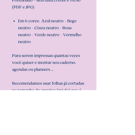
Pontilhado - Sem data frente e verso
(PDF e JPG)
Em 6 cores: Azul neutro - Bege
neutro - Cinza neutro - Rosa
neutro - Verde neutro - Vermelho
neutro
Para serem impressas quantas vezes
você quiser e montar seu caderno,
agendas ou planners ...
Recomendamos usar folhas já cortadas
no tamanho do arquivo (miolo) que é
universitário (20 cm x 27,5 cm), para
que sua impressão saia perfeita.
Configurar também a sua impressora
com o tamanho do miolo (em
configurar página na sua impressora).