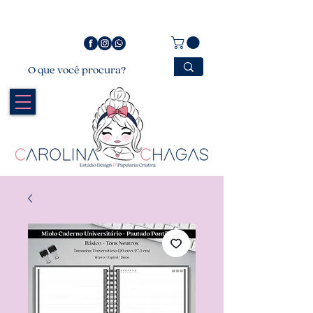
Bem vindo a Carolina Chagas Estúdio Design &
Papelaria Criativa