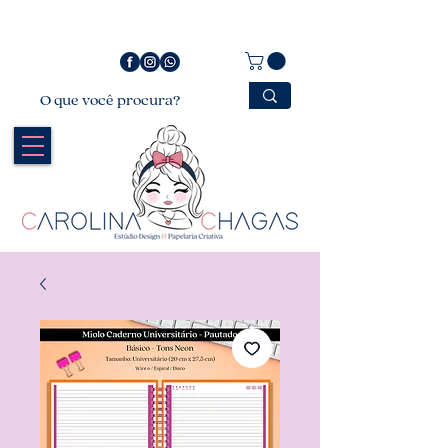
Bem vindo a Carolina Chagas Estúdio Design &
Papelaria Criativa