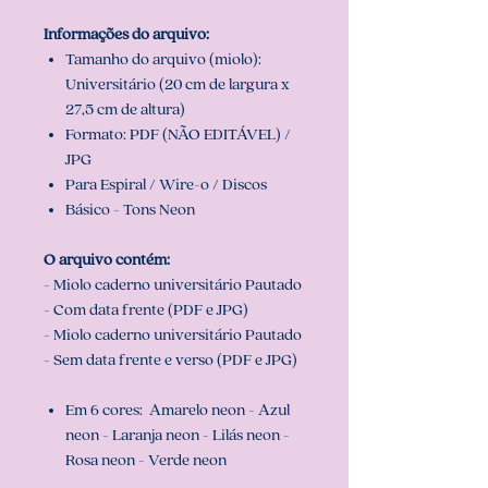
Informações do arquivo:
Tamanho do arquivo (miolo):
Universitário (20 cm de largura x
27,5 cm de altura)
Formato: PDF (NÃO EDITÁVEL) /
JPG
Para Espiral / Wire-o / Discos
Básico - Tons Neon
O arquivo contém:
- Miolo caderno universitário Pautado
- Com data frente (PDF e JPG)
- Miolo caderno universitário Pautado
- Sem data frente e verso (PDF e JPG)
Em 6 cores: Amarelo neon - Azul
neon - Laranja neon - Lilás neon -
Rosa neon - Verde neon