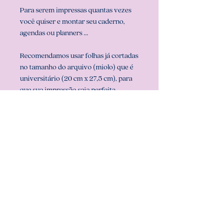
Para serem impressas quantas vezes
você quiser e montar seu caderno,
agendas ou planners ...
Recomendamos usar folhas já cortadas
no tamanho do arquivo (miolo) que é
universitário (20 cm x 27,5 cm), para
que sua impressão saia perfeita.
Configurar também a sua impressora
com o tamanho do miolo (em
configurar página na sua impressora).
** ARQUIVO NÃO-EDITÁVEL (com
senha). **
Att, Carolina Chagas Estúdio Design
& Papelaria Criativa