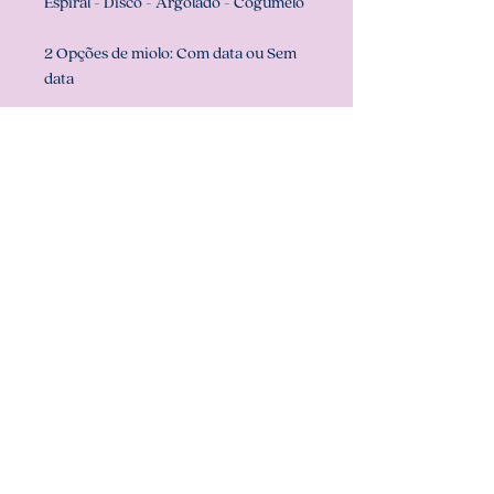
Espiral - Disco - Argolado - Cogumelo
2 Opções de miolo: Com data ou Sem
data
Prazo de confecção:
em ATÉ 5 dias
úteis (pode ser que fique pronto antes,
mas nunca ultrapassamos o prazo de
confecção)
Dúvidas!? Só chamar no chat aqui do
site ou em nosso whatsapp
Att, Carolina Chagas Estúdio Design &
Papelaria Criativa
Quer retirar conosco?
- Em nosso endereço: Estrada Marechal
Mallet 816 - Magalhães Bastos - Rio de