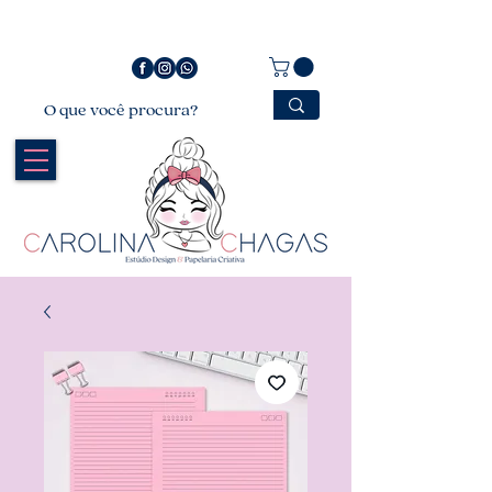
Bem vindo a Carolina Chagas Estúdio Design &
Papelaria Criativa