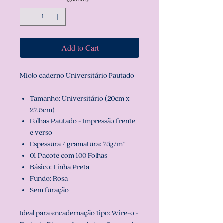
Add to Cart
Miolo caderno Universitário Pautado
Tamanho: Universitário (20cm x
27,5cm)
Folhas Pautado - Impressão frente
e verso
Espessura / gramatura: 75g/m²
01 Pacote com 100 Folhas
Básico: Linha Preta
Fundo: Rosa
Sem furação
Ideal para encadernação tipo: Wire-o -