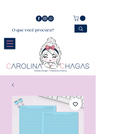
Bem vindo a Carolina Chagas Estúdio Design &
Papelaria Criativa