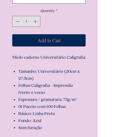
Quantity
*
Add to Cart
Miolo caderno Universitário Caligrafia
Tamanho: Universitário (20cm x
27,5cm)
Folhas Caligrafia - Impressão
frente e verso
Espessura / gramatura: 75g/m²
01 Pacote com 100 Folhas
Básico: Linha Preta
Fundo: Azul
Sem furação