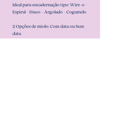
Ideal para encadernação tipo: Wire-o -
Espiral - Disco - Argolado - Cogumelo
2 Opções de miolo: Com data ou Sem
data
Prazo de confecção:
em ATÉ 5 dias
úteis (pode ser que fique pronto antes,
mas nunca ultrapassamos o prazo de
confecção)
Dúvidas!? Só chamar no chat aqui do
site ou em nosso whatsapp
Att, Carolina Chagas Estúdio Design &
Papelaria Criativa
Quer retirar conosco?