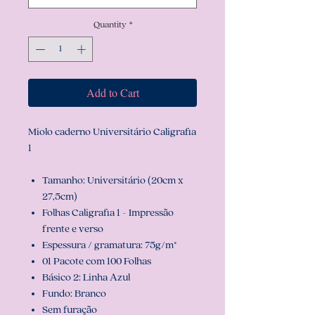
Quantity
*
Add to Cart
Miolo caderno Universitário Caligrafia
1
Tamanho: Universitário (20cm x
27,5cm)
Folhas Caligrafia 1 - Impressão
frente e verso
Espessura / gramatura: 75g/m²
01 Pacote com 100 Folhas
Básico 2: Linha Azul
Fundo: Branco
Sem furação