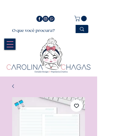
Bem vindo a Carolina Chagas Estúdio Design &
Papelaria Criativa