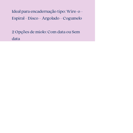
Ideal para encadernação tipo: Wire-o -
Espiral - Disco - Argolado - Cogumelo
2 Opções de miolo: Com data ou Sem
data
Prazo de confecção:
em ATÉ 3 dias
úteis (pode ser que fique pronto antes,
mas nunca ultrapassamos o prazo de
confecção)
Dúvidas!? Só chamar no chat aqui do
site ou em nosso whatsapp
Att, Carolina Chagas Estúdio Design &
Papelaria Criativa
Quer retirar conosco?