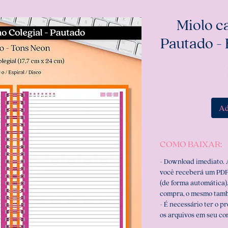
Miolo c
Pautado -
Ad
COMO BAIXAR:
- Download imediato.
você receberá um PDF
(de forma automática).
compra, o mesmo tamb
- É necessário ter o p
os arquivos em seu c