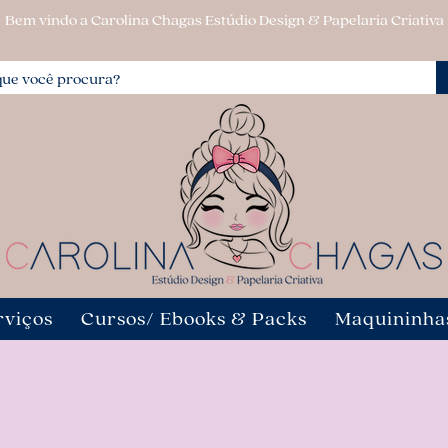
Bem vindo a Carolina Chagas Estúdio Design & Papelaria Criativa
rviços
Cursos/ Ebooks & Packs
Maquininha