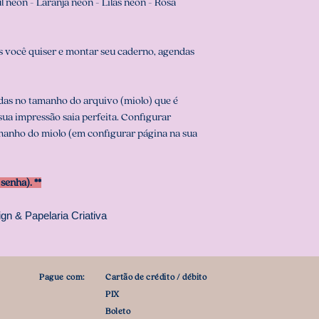
 neon - Laranja neon - Lilás neon - Rosa
 você quiser e montar seu caderno, agendas
das no tamanho do arquivo (miolo) que é
 sua impressão saia perfeita. Configurar
anho do miolo (em configurar página na sua
enha). **
gn & Papelaria Criativa
Pague com:
Cartão de crédito / débito
PIX
Boleto