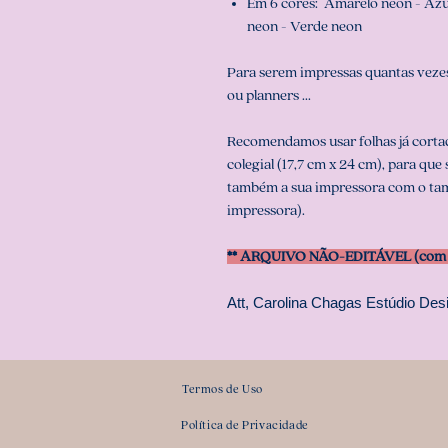
Em 6 cores: Amarelo neon - Azul
neon - Verde neon
Para serem impressas quantas vezes
ou planners ...
Recomendamos usar folhas já corta
colegial (17,7 cm x 24 cm), para que
também a sua impressora com o tam
impressora).
** ARQUIVO NÃO-EDITÁVEL (com s
Att, Carolina Chagas Estúdio Desi
Termos de Uso
Política de Privacidade