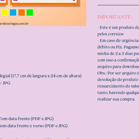
IMPORTANTE:
- Este é um produto d
pelos correios
- Em caso de urgência,
débito ou Pix. Pagame
média de 2 a 3 dias p
com isso a confirmaçã
arquivo para downloa
Obs.: Por ser arquivo d
gial (17,7 cm de largura x 24 cm de altura)
devolução do produto 
/ JPG
ressarcimento do valo
tanto, havendo qualqu
realizar sua compra.
 Com data frente (PDF e JPG)
Sem data frente e verso (PDF e JPG)