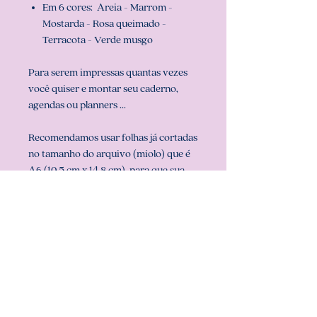
Em 6 cores: Areia - Marrom -
Mostarda - Rosa queimado -
Terracota - Verde musgo
Para serem impressas quantas vezes
você quiser e montar seu caderno,
agendas ou planners ...
Recomendamos usar folhas já cortadas
no tamanho do arquivo (miolo) que é
A6 (10,5 cm x 14,8 cm), para que sua
impressão saia perfeita. Configurar
também a sua impressora com o
tamanho do miolo (em configurar
página na sua impressora).
** ARQUIVO NÃO-EDITÁVEL (com
senha). **
Att, Carolina Chagas Estúdio Design