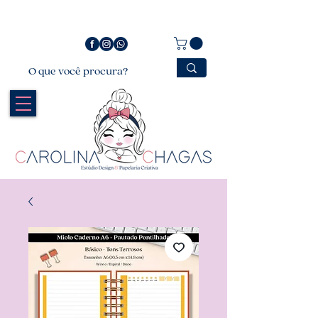
Bem vindo a Carolina Chagas Estúdio Design &
Papelaria Criativa