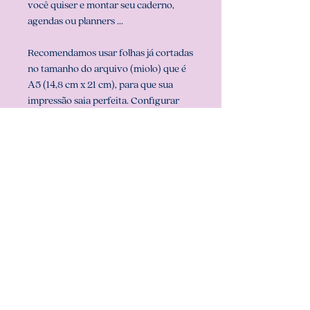
você quiser e montar seu caderno,
agendas ou planners ...
Recomendamos usar folhas já cortadas
no tamanho do arquivo (miolo) que é
A5 (14,8 cm x 21 cm), para que sua
impressão saia perfeita. Configurar
também a sua impressora com o
tamanho do miolo (em configurar
página na sua impressora).
** ARQUIVO NÃO-EDITÁVEL (com
senha). **
Att, Carolina Chagas Estúdio Design
& Papelaria Criativa
COMO BAIXAR: