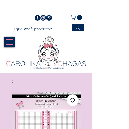
Bem vindo a Carolina Chagas Estúdio Design &
Papelaria Criativa