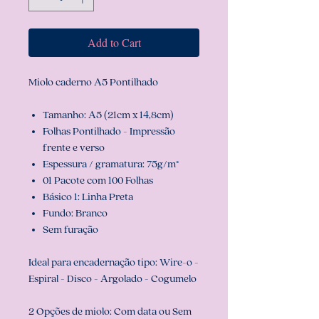
Add to Cart
Miolo caderno A5 Pontilhado
Tamanho: A5 (21cm x 14,8cm)
Folhas Pontilhado - Impressão
frente e verso
Espessura / gramatura: 75g/m²
01 Pacote com 100 Folhas
Básico 1: Linha Preta
Fundo: Branco
Sem furação
Ideal para encadernação tipo: Wire-o -
Espiral - Disco - Argolado - Cogumelo
2 Opções de miolo: Com data ou Sem