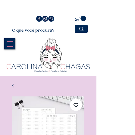
Bem vindo a Carolina Chagas Estúdio Design &
Papelaria Criativa