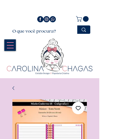
Bem vindo a Carolina Chagas Estúdio Design &
Papelaria Criativa