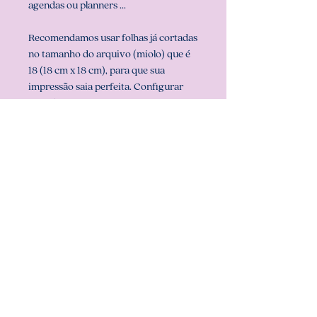
agendas ou planners ...
Recomendamos usar folhas já cortadas
no tamanho do arquivo (miolo) que é
18 (18 cm x 18 cm), para que sua
impressão saia perfeita. Configurar
também a sua impressora com o
tamanho do miolo (em configurar
página na sua impressora).
** ARQUIVO NÃO-EDITÁVEL (com
senha). **
Att, Carolina Chagas Estúdio Design
& Papelaria Criativa
COMO BAIXAR:
- Download imediato. Após a
IMPORTANTE: