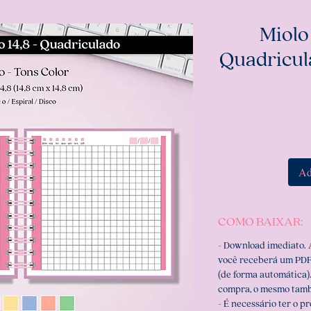
Miolo
Quadricul
Ad
COMO BAIXAR:
- Download imediato.
você receberá um PDF
(de forma automática).
compra, o mesmo tamb
- É necessário ter o p