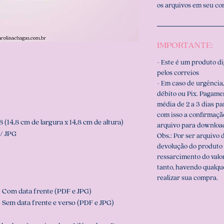
os arquivos em seu c
IMPORTANTE:
- Este é um produto d
pelos correios
- Em caso de urgência,
débito ou Pix. Pagame
média de 2 a 3 dias p
com isso a confirmaçã
 (14,8 cm de largura x 14,8 cm de altura)
arquivo para downloa
/ JPG
Obs.: Por ser arquivo d
devolução do produto 
ressarcimento do valo
tanto, havendo qualqu
realizar sua compra.
- Com data frente (PDF e JPG)
- Sem data frente e verso (PDF e JPG)