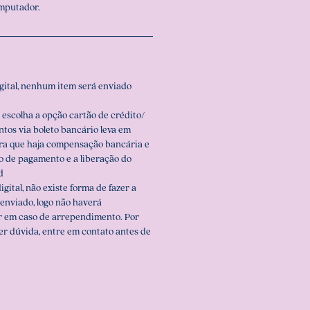
omputador.
igital, nenhum item será enviado
 escolha a opção cartão de crédito/
ntos via boleto bancário leva em
ara que haja compensação bancária e
o de pagamento e a liberação do
d
igital, não existe forma de fazer a
enviado, logo não haverá
r em caso de arrependimento. Por
er dúvida, entre em contato antes de