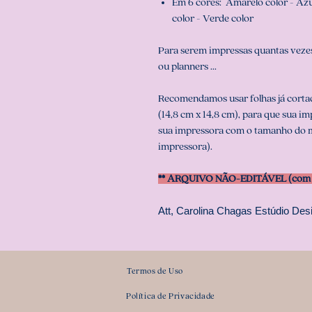
Em 6 cores: Amarelo color - Azul 
color - Verde color
Para serem impressas quantas vezes
ou planners ...
Recomendamos usar folhas já cortad
(14,8 cm x 14,8 cm), para que sua i
sua impressora com o tamanho do m
impressora).
** ARQUIVO NÃO-EDITÁVEL (com s
Att, Carolina Chagas Estúdio Desi
Termos de Uso
Política de Privacidade