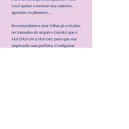
você quiser e montar seu caderno,
agendas ou planners ...
Recomendamos usar folhas já cortadas
no tamanho do arquivo (miolo) que é
14,8 (14,8 cm x 14,8 cm), para que sua
impressão saia perfeita. Configurar
também a sua impressora com o
tamanho do miolo (em configurar
página na sua impressora).
** ARQUIVO NÃO-EDITÁVEL (com
senha). **
Att, Carolina Chagas Estúdio Design
& Papelaria Criativa
COMO BAIXAR: