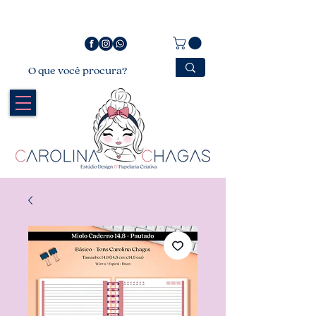
Bem vindo a Carolina Chagas Estúdio Design &
Papelaria Criativa