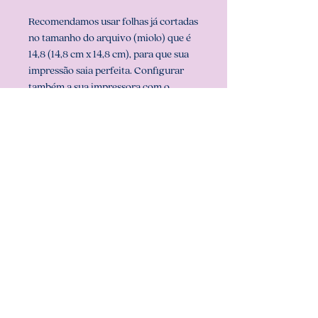
Recomendamos usar folhas já cortadas
no tamanho do arquivo (miolo) que é
14,8 (14,8 cm x 14,8 cm), para que sua
impressão saia perfeita. Configurar
também a sua impressora com o
tamanho do miolo (em configurar
página na sua impressora).
** ARQUIVO NÃO-EDITÁVEL (com
senha). **
Att, Carolina Chagas Estúdio Design
& Papelaria Criativa
COMO BAIXAR:
- Download imediato. Após a
IMPORTANTE:
confirmação de pagamento, você