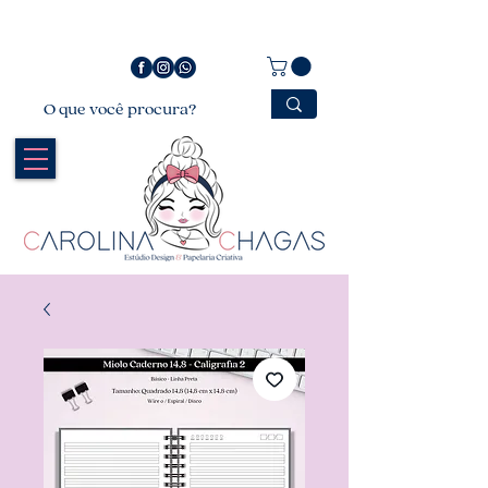
Bem vindo a Carolina Chagas Estúdio Design &
Papelaria Criativa