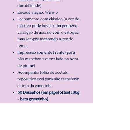
durabilidade)
Encadernação: Wire-o
Fechamento com elástico (a cor do
elástico pode haver uma pequena
variação de acordo com o estoque,
mas sempre mantendo a cor do
tema.
Impressão somente frente (para
não manchar o outro lado na hora
de pintar)
Acompanha folha de acetato
reposicionável para não transferir
a tinta da canetinha
50 Desenhos (em papel offset 180g
- bem grossinho)
Folhas para teste de cor
2 opções de capa e pode ser
personalizado com o nome.