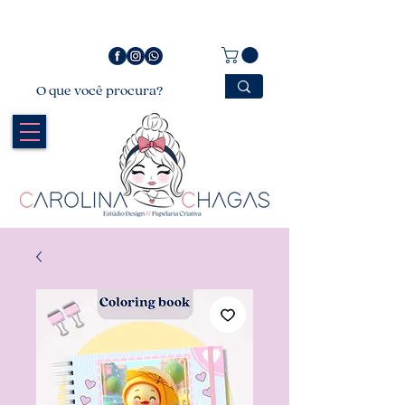
Bem vindo a Carolina Chagas Estúdio Design &
Papelaria Criativa