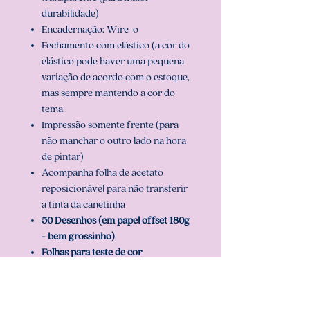
durabilidade)
Encadernação: Wire-o
Fechamento com elástico (a cor do
elástico pode haver uma pequena
variação de acordo com o estoque,
mas sempre mantendo a cor do
tema.
Impressão somente frente (para
não manchar o outro lado na hora
de pintar)
Acompanha folha de acetato
reposicionável para não transferir
a tinta da canetinha
50 Desenhos (em papel offset 180g
- bem grossinho)
Folhas para teste de cor
3 opções de capa que você pode
escolher e pode ser personalizado com