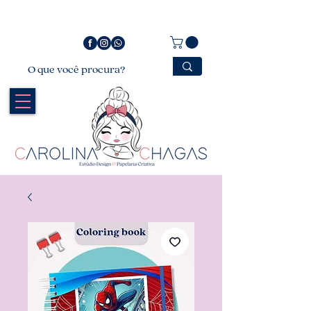
Bem vindo a Carolina Chagas Estúdio Design &
Papelaria Criativa