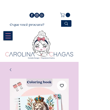
Bem vindo a Carolina Chagas Estúdio Design &
Papelaria Criativa