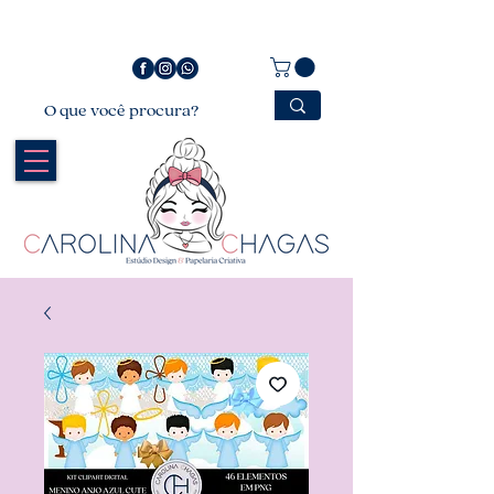
Bem vindo a Carolina Chagas Estúdio Design &
Papelaria Criativa