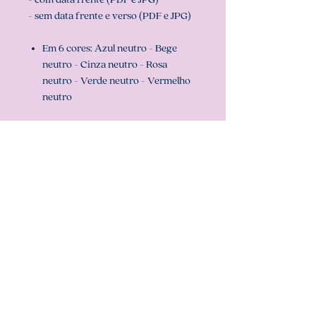
- sem data frente e verso (PDF e JPG)
Em 6 cores: Azul neutro - Bege
neutro - Cinza neutro - Rosa
neutro - Verde neutro - Vermelho
neutro
Para serem impressas quantas vezes
você quiser e montar seu caderno,
agendas ou planners ...
Recomendamos usar folhas já cortadas
no tamanho do arquivo (miolo) que é
Universitário (20 cm x 27,5 cm), para
que sua impressão saia perfeita.
Configurar também a sua impressora
com o tamanho do miolo (em
configurar página na sua impressora).