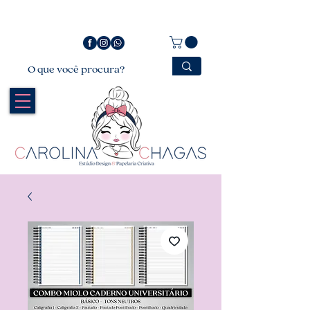
Bem vindo a Carolina Chagas Estúdio Design &
Papelaria Criativa