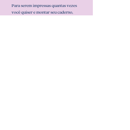
Para serem impressas quantas vezes
você quiser e montar seu caderno,
agendas ou planners ...
Recomendamos usar folhas já cortadas
no tamanho do arquivo (miolo) que é
A6 (10,6 cm x 14,8 cm), para que sua
impressão saia perfeita. Configurar
também a sua impressora com o
tamanho do miolo (em configurar
página na sua impressora).
** ARQUIVO NÃO-EDITÁVEL (com
senha). **
Att, Carolina Chagas Estúdio Design
& Papelaria Criativa