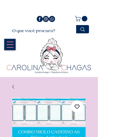
Bem vindo a Carolina Chagas Estúdio Design &
Papelaria Criativa