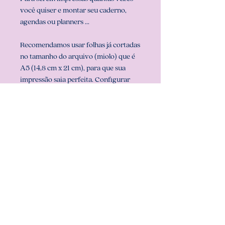
você quiser e montar seu caderno,
agendas ou planners ...
Recomendamos usar folhas já cortadas
no tamanho do arquivo (miolo) que é
A5 (14,8 cm x 21 cm), para que sua
impressão saia perfeita. Configurar
também a sua impressora com o
tamanho do miolo (em configurar
página na sua impressora).
** ARQUIVO NÃO-EDITÁVEL (com
senha). **
Att, Carolina Chagas Estúdio Design
& Papelaria Criativa
COMO BAIXAR: