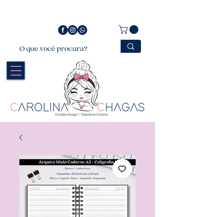
Bem vindo a Carolina Chagas Estúdio Design &
Papelaria Criativa